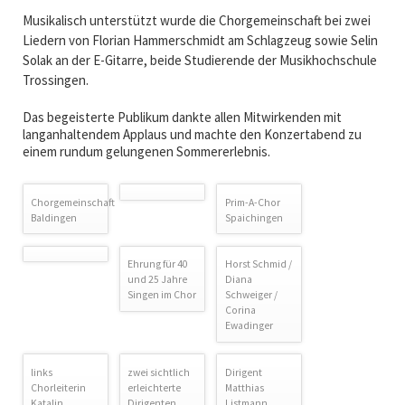
Musikalisch unterstützt wurde die Chorgemeinschaft bei zwei
Liedern von
Florian Hammerschmidt
am Schlagzeug
sowie Selin
Solak an der E-Gitarre, beide Studierende der
Musikhochschule
Trossingen.
Das begeisterte Publikum dankte allen Mitwirkenden mit
langanhaltendem Applaus und machte den Konzertabend zu
einem rundum gelungenen Sommererlebnis.
Chorgemeinschaft
Prim-A-Chor
Baldingen
Spaichingen
Ehrung für 40
Horst Schmid /
und 25 Jahre
Diana
Singen im Chor
Schweiger /
Corina
Ewadinger
links
zwei sichtlich
Dirigent
Chorleiterin
erleichterte
Matthias
Katalin
Dirigenten
Listmann