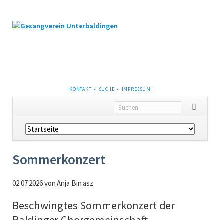
NAVIGATION
KONTAKT
SUCHE
IMPRESSUM
ÜBERSPRINGEN
Navigation
überspringen
Sommerkonzert
02.07.2026
von Anja Biniasz
Beschwingtes Sommerkonzert der
Baldinger Chorgemeinschaft