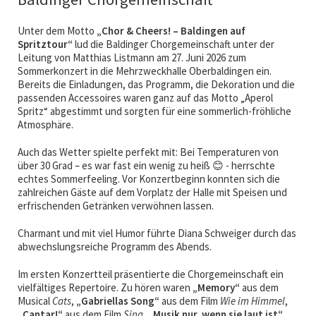
Unter dem Motto
„Chor & Cheers! – Baldingen auf
Spritztour“
lud die Baldinger Chorgemeinschaft unter der
Leitung von Matthias Listmann am
27. Juni 2026
zum
Sommerkonzert in die Mehrzweckhalle Oberbaldingen ein.
Bereits die Einladungen, das Programm, die Dekoration und die
passenden Accessoires waren ganz auf das Motto „Aperol
Spritz“ abgestimmt und sorgten für eine sommerlich-fröhliche
Atmosphäre.
Auch das Wetter spielte perfekt mit: Bei Temperaturen von
über 30 Grad – es war fast ein wenig zu heiß
- herrschte
😊
echtes Sommerfeeling. Vor Konzertbeginn konnten sich die
zahlreichen Gäste auf dem Vorplatz der Halle mit Speisen und
erfrischenden Getränken verwöhnen lassen.
Charmant und mit viel Humor führte Diana Schweiger durch
das
abwechslungsreiche Programm des Abends.
Im ersten Konzertteil präsentierte die Chorgemeinschaft ein
vielfältiges Repertoire. Zu hören waren
„Memory“
aus dem
Musical
Cats
,
„Gabriellas Song“
aus dem Film
Wie im Himmel
,
„Cantar!“
aus dem Film
Sing
,
„Musik nur, wenn sie laut ist“