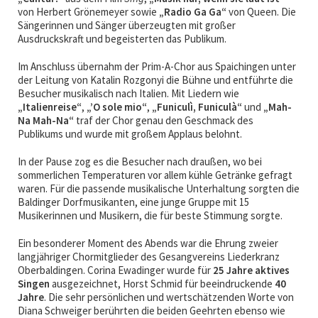
von Herbert Grönemeyer sowie
„Radio Ga Ga“
von Queen. Die
Sängerinnen und Sänger überzeugten mit großer
Ausdruckskraft und begeisterten das Publikum.
Im Anschluss übernahm der Prim-A-Chor aus Spaichingen unter
der Leitung von Katalin Rozgonyi die Bühne und entführte die
Besucher musikalisch nach Italien. Mit Liedern wie
„Italienreise“
,
„’O sole mio“
,
„Funiculì, Funiculà“
und
„Mah-
Na Mah-Na“
traf der Chor genau den Geschmack des
Publikums und
wurde mit großem Applaus belohnt
.
In der Pause zog es die Besucher nach draußen, wo bei
sommerlichen Temperaturen vor allem kühle Getränke gefragt
waren. Für die passende musikalische Unterhaltung sorgten die
Baldinger Dorfmusikanten, eine junge Gruppe mit 15
Musikerinnen und Musikern, die für beste Stimmung sorgte.
Ein besonderer Moment des Abends war die Ehrung zweier
langjähriger Chormitglieder des Gesangvereins Liederkranz
Oberbaldingen. Corina Ewadinger wurde für
25 Jahre aktives
Singen
ausgezeichnet, Horst Schmid für beeindruckende
40
Jahre
. Die sehr persönlichen und wertschätzenden Worte von
Diana Schweiger berührten die beiden Geehrten ebenso wie