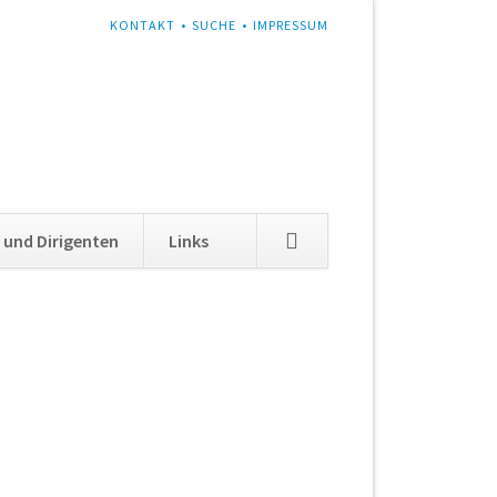
NAVIGATION
KONTAKT
SUCHE
IMPRESSUM
ÜBERSPRINGEN
Navigation
 und Dirigenten
Links
überspringen