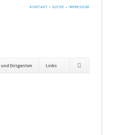
NAVIGATION
KONTAKT
SUCHE
IMPRESSUM
ÜBERSPRINGEN
Navigation
 und Dirigenten
Links
überspringen