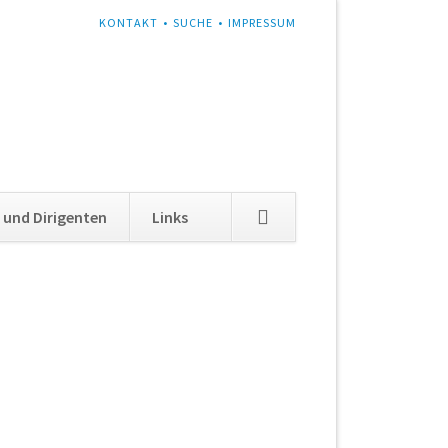
NAVIGATION
KONTAKT
SUCHE
IMPRESSUM
ÜBERSPRINGEN
Navigation
 und Dirigenten
Links
überspringen