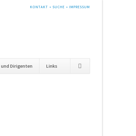
NAVIGATION
KONTAKT
SUCHE
IMPRESSUM
ÜBERSPRINGEN
Navigation
 und Dirigenten
Links
überspringen